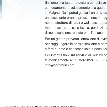
(insieme alla tua attrezzatura per sciare) 
comodamente e velocemente alla quota 1
le Malghe. Da li potrai gustarti un delizios
un succulento pranzo presso i nostri rifugi
nostre strutture di relax e wellness, op
metterti scarponi, sci e tavola, per inizia
discese sulle nostre piste o nell’adiacen
Per un giorno proverai l’emozione di evit
per raggiungere la nostra stazione a bor
e fare quanto è concesso solo a pochi for
Per informazioni sul servizio di Helitaxi con
telefonicamente al numero 0534 53050 o
info@cornofun.com
Copyright 2010
P.IVA 02980951202
H.R. sas di Corno Fun srl