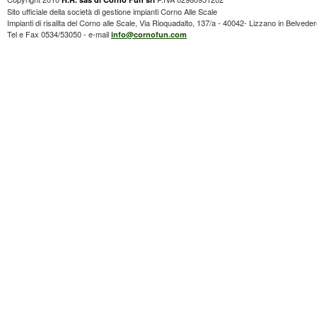
Sito ufficiale della società di gestione impianti Corno Alle Scale
Impianti di risalita del Corno alle Scale, Via Rioquadalto, 137/a - 40042- Lizzano in Belvede
Tel e Fax 0534/53050 - e-mail
info@cornofun.com