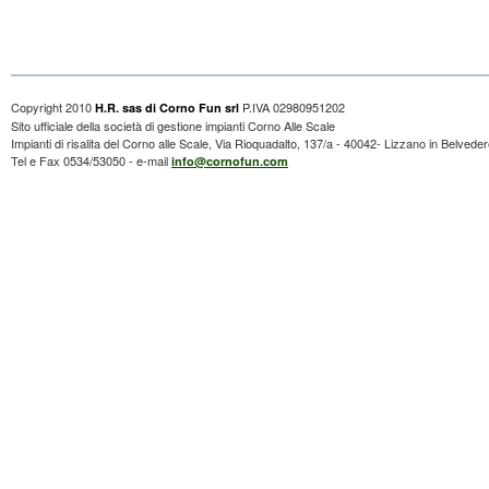
Copyright 2010
P.IVA 02980951202
H.R. sas di Corno Fun srl
Sito ufficiale della società di gestione impianti Corno Alle Scale
Impianti di risalita del Corno alle Scale, Via Rioquadalto, 137/a - 40042- Lizzano in Belvede
Tel e Fax 0534/53050 - e-mail
info@cornofun.com