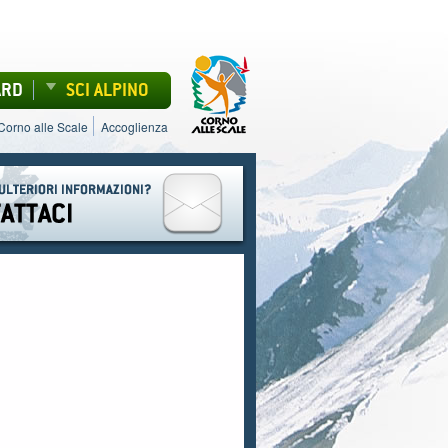
ARD
SCI ALPINO
Corno alle Scale
Accoglienza