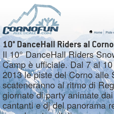
Home
Piste 
10° DanceHall Riders al Corno 
Il 10° DanceHall Riders Sn
Camp è ufficiale. Dal 7 al 1
2013 le piste del Corno alle 
scateneranno
al ritmo di Re
giornate di party animate dai 
cantanti e dj del panorama 