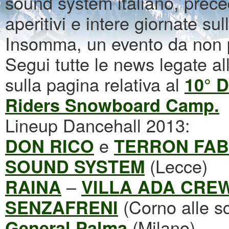
sound system italiano, prece
aperitivi e intere giornate sul
Insomma, un evento da non 
Segui tutte le news legate al
sulla pagina relativa al
10° 
Riders Snowboard Camp.
Lineup Dancehall 2013:
e
DON RICO
TERRON FAB
(Lecce)
SOUND SYSTEM
–
RAINA
VILLA ADA CRE
(Corno alle sc
SENZAFRENI
(Milano)
General Palma