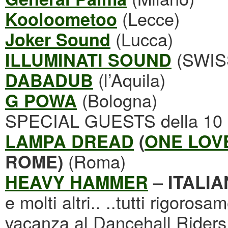
(Lecce)
Kooloometoo
(Lucca)
Joker Sound
(SWIS
ILLUMINATI SOUND
(l’Aquila)
DABADUB
(Bologna)
G POWA
SPECIAL GUESTS della 10 e
LAMPA DREAD
(
ONE LOV
(Roma)
ROME)
HEAVY HAMMER
– ITALI
e molti altri.. ..tutti rigoros
vacanza al Dancehall Riders