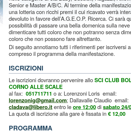
Senior e Master A/B/C. Al termine della manifestazio
una lotteria con ricchi premi il cui ricavato verrà int
devoluto in favore dell’A.G.E.O.P. Ricerca. Ci sarà qu
possibilità di passare una bella domenica sulla nev
dimenticare tutti coloro che non potranno senza dimen
coloro che non possono fare altrettanto.
Di seguito annotiamo tutti i riferimenti per iscriversi a
compreso il programma della manifestazione.
ISCRIZIONI
Le iscrizioni dovranno pervenire allo
SCI CLUB
BO
CORNO ALLE SCALE
al fax:
051711711
o a:
Lorenzoni Loris email:
lorenzonig@gmail.com
; Dallavalle Claudio email:
cladava@libero.it
entro le
ore 12:00
di
sabato 24/
La quota di iscrizione alla gare è fissata in
€ 12,00
PROGRAMMA